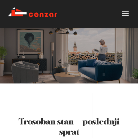
Toggl
naviga
Trosoban stan – poslednji
sprat