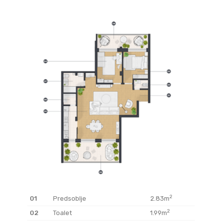
2
01
Predsoblje
2.83m
2
02
Toalet
1.99m