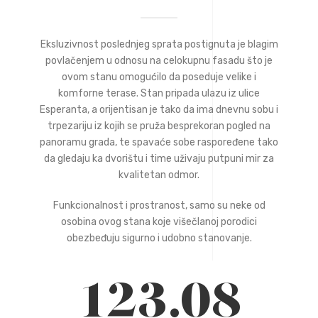
Eksluzivnost poslednjeg sprata postignuta je blagim
povlačenjem u odnosu na celokupnu fasadu što je
ovom stanu omogućilo da poseduje velike i
komforne terase. Stan pripada ulazu iz ulice
Esperanta, a orijentisan je tako da ima dnevnu sobu i
trpezariju iz kojih se pruža besprekoran pogled na
panoramu grada, te spavaće sobe raspoređene tako
da gledaju ka dvorištu i time uživaju putpuni mir za
kvalitetan odmor.
Funkcionalnost i prostranost, samo su neke od
osobina ovog stana koje višečlanoj porodici
obezbeđuju sigurno i udobno stanovanje.
123.08