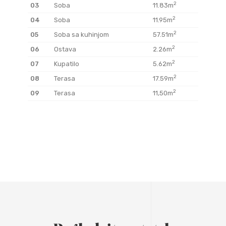
2
03
Soba
11.83m
2
04
Soba
11.95m
2
05
Soba sa kuhinjom
57.51m
2
06
Ostava
2.26m
2
07
Kupatilo
5.62m
2
08
Terasa
17.59m
2
09
Terasa
11,50m